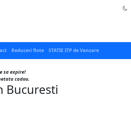
act
Reduceri flote
STATIE ITP de Vanzare
e sa expire!
ghetata cadou.
in Bucuresti