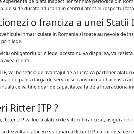
e experienta pe piata inspectiilor tehnice periodice din Roman
solide si de durata aducand in centrul atentiei respectul fata
tionezi o franciza a unei Statii 
vehicule inmatriculate in Romania si toate au nevoie de insp
 prin lege.
viciu obligatoriu prin lege, acesta nu va disparea, va rezista 
a avea clienti.
 ITP, vei beneficia de avantajul de a lucra ca partener alaturi
nand o paleta larga de servicii si transformand aceasta act
 anuala ce va tine doar de capacitatea ta de a interactiona i
ri Ritter ITP ?
 Ritter ITP va lucra alaturi de viitorul francizat, asigurandu-
si dezvolta o afacere sub marca Ritter ITP, cu tot ceea ce re