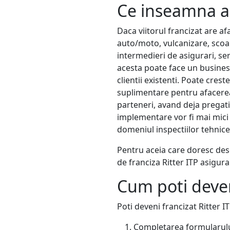
Ce inseamna ac
Daca viitorul francizat are a
auto/moto, vulcanizare, scoala
intermedieri de asigurari, ser
acesta poate face un business 
clientii existenti. Poate crest
suplimentare pentru afacerea 
parteneri, avand deja pregati
implementare vor fi mai mici 
domeniul inspectiilor tehnice
Pentru aceia care doresc desc
de franciza Ritter ITP asigura
Cum poti deveni
Poti deveni francizat Ritter 
Completarea formularului