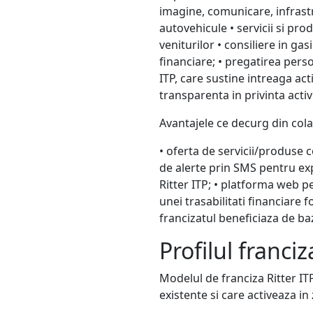
imagine, comunicare, infrastr
autovehicule • servicii si pro
veniturilor • consiliere in gas
financiare; • pregatirea perso
ITP, care sustine intreaga acti
transparenta in privinta activi
Avantajele ce decurg din cola
• oferta de servicii/produse c
de alerte prin SMS pentru expi
Ritter ITP; • platforma web p
unei trasabilitati financiare f
francizatul beneficiaza de baza
Profilul franciz
Modelul de franciza Ritter ITP
existente si care activeaza i