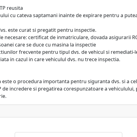
ITP reusita
ITP-ului cu cateva saptamani inainte de expirare pentru a put
dvs. este curat si pregatit pentru inspectie.
 necesare: certificat de inmatriculare, dovada asigurarii RC
rsoanei care se duce cu masina la inspectie
iunilor frecvente pentru tipul dvs. de vehicul si remediati-le
aliata in cazul in care vehiculul dvs. nu trece inspectia.
 este o procedura importanta pentru siguranta dvs. si a celorl
TP de incredere si pregatirea corespunzatoare a vehiculului, 
ie.