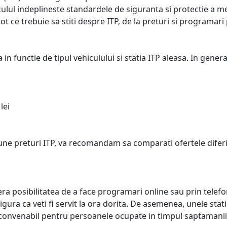
lul indeplineste standardele de siguranta si protectie a me
ot ce trebuie sa stiti despre ITP, de la preturi si programari p
 in functie de tipul vehiculului si statia ITP aleasa. In gener
lei
une preturi ITP, va recomandam sa comparati ofertele diferit
fera posibilitatea de a face programari online sau prin telefo
ura ca veti fi servit la ora dorita. De asemenea, unele statii
convenabil pentru persoanele ocupate in timpul saptamanii