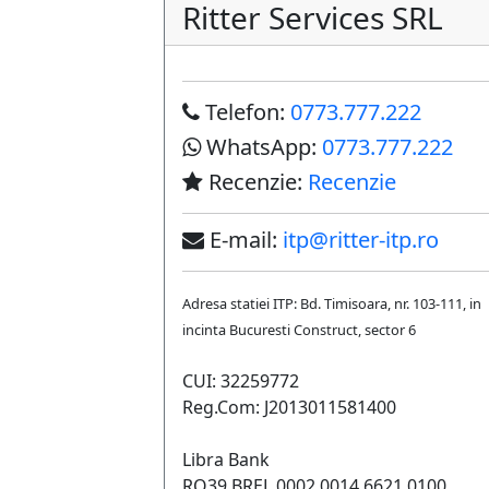
Ritter Services SRL
Telefon:
0773.777.222
WhatsApp:
0773.777.222
Recenzie:
Recenzie
E-mail:
itp@ritter-itp.ro
Adresa statiei ITP: Bd. Timisoara, nr. 103-111, in
incinta Bucuresti Construct, sector 6
CUI: 32259772
Reg.Com: J2013011581400
Libra Bank
RO39 BREL 0002 0014 6621 0100