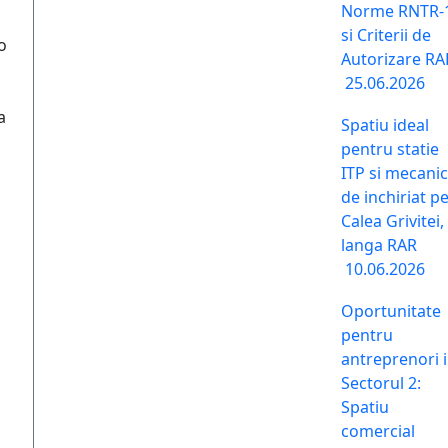
Norme RNTR-
si Criterii de
o
Autorizare RA
25.06.2026
a
Spatiu ideal
pentru statie
ITP si mecani
de inchiriat p
Calea Grivitei,
langa RAR
10.06.2026
Oportunitate
pentru
antreprenori 
Sectorul 2:
Spatiu
comercial