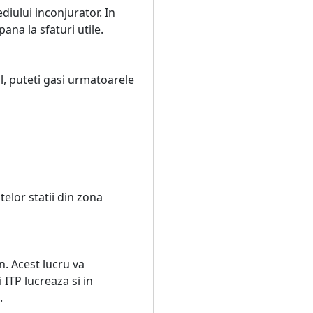
diului inconjurator. In
ana la sfaturi utile.
al, puteti gasi urmatoarele
elor statii din zona
n. Acest lucru va
 ITP lucreaza si in
.