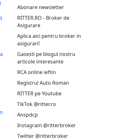
1
Abonare newsletter
RITTER.RO - Broker de
R
Asigurare
Aplica aici pentru broker in
asigurari!
ca
Gasesti pe blogul nostru
e
articole interesante
RCA online ieftin
Registrul Auto Roman
RITTER pe Youtube
TikTok @ritter.ro
in
Anspdcp
Instagram @ritterbroker
Twitter @ritterbroker