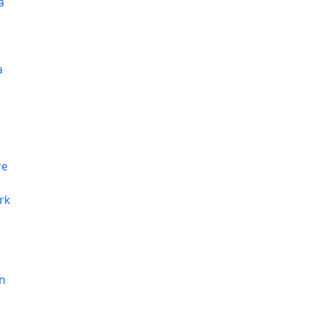
a
a
re
rk
on