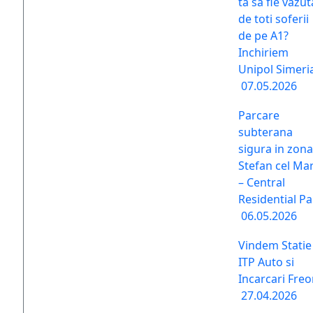
ta sa fie vazut
de toti soferii
de pe A1?
Inchiriem
Unipol Simeri
07.05.2026
Parcare
subterana
sigura in zona
Stefan cel Ma
– Central
Residential Pa
06.05.2026
Vindem Statie
ITP Auto si
Incarcari Fre
27.04.2026