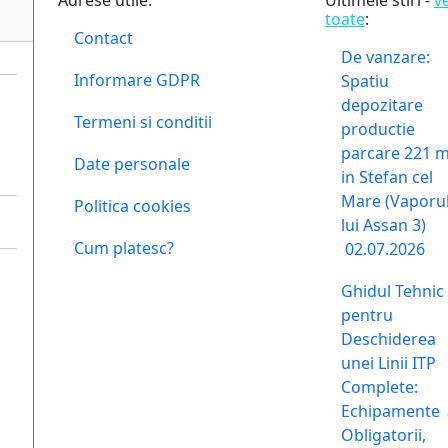
Adrese utile:
Ultimele stiri -
v
toate
:
Contact
De vanzare:
Informare GDPR
Spatiu
depozitare
Termeni si conditii
productie
parcare 221 
Date personale
in Stefan cel
Mare (Vaporu
Politica cookies
lui Assan 3)
Cum platesc?
02.07.2026
Ghidul Tehnic
pentru
Deschiderea
unei Linii ITP
Complete:
Echipamente
Obligatorii,