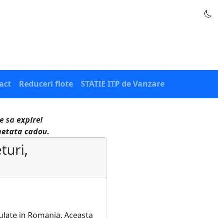
act
Reduceri flote
STATIE ITP de Vanzare
e sa expire!
ghetata cadou.
turi,
culate in Romania. Aceasta