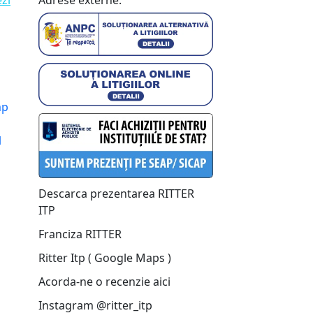
ezi
Adrese externe:
mp
l
Descarca prezentarea RITTER
ITP
Franciza RITTER
Ritter Itp ( Google Maps )
Acorda-ne o recenzie aici
Instagram @ritter_itp