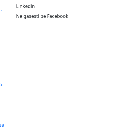
Linkedin
.
Ne gasesti pe Facebook
u
a-
ea